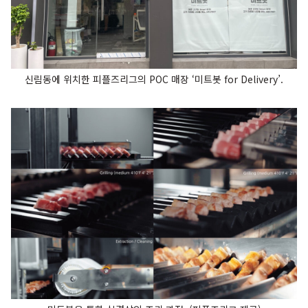
신림동에 위치한 피플즈리그의 POC 매장 ‘미트봇 for Delivery’.