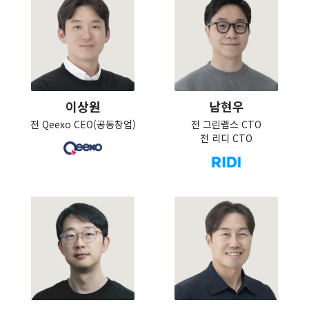
이상원
남현우
전 Qeexo CEO(공동창업)
전 그린랩스 CTO

전 리디 CTO