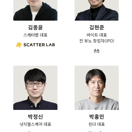
김종윤
김현준
스캐터랩 대표
바이트 대표

전 뷰노 창업자(IPO)
박정신
박홍민
넛지헬스케어 대표
핀다 대표