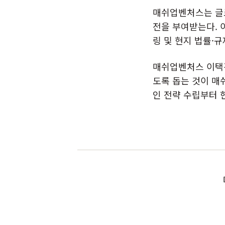
매쉬업벤처스는 글로
전을 부여받는다. 
링 및 현지 법률·규
매쉬업벤처스 이택경
도록 돕는 것이 매
인 전략 수립부터 