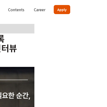
Contents
Career
Apply
록
인터뷰