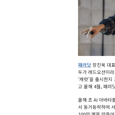
패러닷
장진욱 대표
두가 레드오션이라고
‘캐럿’을 출시한지
고 올해 4월, 패러
올해 초 AI 아바
서 동거동락하며 서
100만 명을 만들